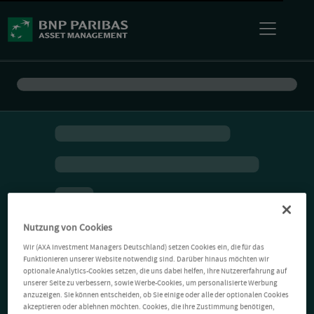
Nutzung von Cookies
Wir (AXA Investment Managers Deutschland) setzen Cookies ein, die für das
Funktionieren unserer Website notwendig sind. Darüber hinaus möchten wir
optionale Analytics-Cookies setzen, die uns dabei helfen, Ihre Nutzererfahrung auf
unserer Seite zu verbessern, sowie Werbe-Cookies, um personalisierte Werbung
anzuzeigen. Sie können entscheiden, ob Sie einige oder alle der optionalen Cookies
akzeptieren oder ablehnen möchten. Cookies, die Ihre Zustimmung benötigen,