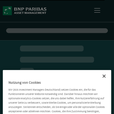
Nutzung von Cookies
Wir (AXA Investment Managers Deutschland) setzen Cookies ein, die für das
Funktionieren unserer Website notwendig sind. Darüber hinaus möchten wir
optionale Analytics-Cookies setzen, die uns dabei helfen, Ihre Nutzererfahrung auf
unserer Seite zu verbessern, sowie Werbe-Cookies, um personalisierte Werbung
anzuzeigen. Sie können entscheiden, ob Sie einige oder alle der optionalen Cookies
akzeptieren oder ablehnen möchten. Cookies, die Ihre Zustimmung benötigen,