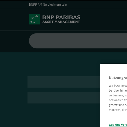
BNPP AM für Liechtenstein
Nutzung v
Wir (AXA Inve
Darüber hinau
verbessern, s
optionalen Co
gesetzt und d
möchten, die 
Cookies Ver