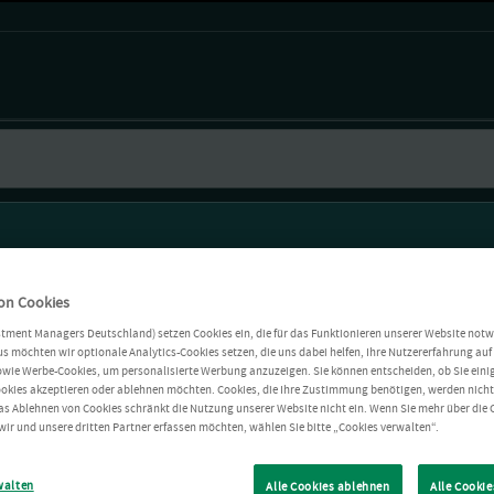
on Cookies
stment Managers Deutschland) setzen Cookies ein, die für das Funktionieren unserer Website notw
s möchten wir optionale Analytics-Cookies setzen, die uns dabei helfen, Ihre Nutzererfahrung auf 
owie Werbe-Cookies, um personalisierte Werbung anzuzeigen. Sie können entscheiden, ob Sie einig
okies akzeptieren oder ablehnen möchten. Cookies, die Ihre Zustimmung benötigen, werden nich
as Ablehnen von Cookies schränkt die Nutzung unserer Website nicht ein. Wenn Sie mehr über die 
wir und unsere dritten Partner erfassen möchten, wählen Sie bitte „Cookies verwalten“.
walten
Alle Cookies ablehnen
Alle Cookie