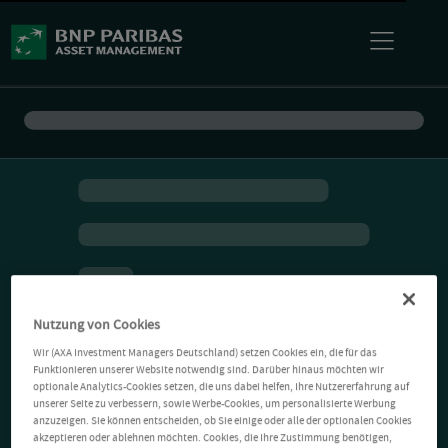
Nutzung von Cookies
Wir (AXA Investment Managers Deutschland) setzen Cookies ein, die für das
Funktionieren unserer Website notwendig sind. Darüber hinaus möchten wir
optionale Analytics-Cookies setzen, die uns dabei helfen, Ihre Nutzererfahrung auf
unserer Seite zu verbessern, sowie Werbe-Cookies, um personalisierte Werbung
anzuzeigen. Sie können entscheiden, ob Sie einige oder alle der optionalen Cookies
akzeptieren oder ablehnen möchten. Cookies, die Ihre Zustimmung benötigen,