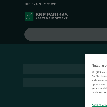
BNPP AM für Liechtenstein
Nutzung v
Wir (AXA Inve
Darüber hinau
verbessern, s
optionalen Co
gesetzt und d
möchten, die 
Cookies Ver