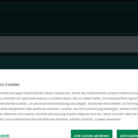
on Cookies
stment Managers Deutschland) setzen Cookies ein, die für das Funktionieren unserer Website notw
s möchten wir optionale Analytics-Cookies setzen, die uns dabei helfen, Ihre Nutzererfahrung auf 
owie Werbe-Cookies, um personalisierte Werbung anzuzeigen. Sie können entscheiden, ob Sie einig
okies akzeptieren oder ablehnen möchten. Cookies, die Ihre Zustimmung benötigen, werden nich
as Ablehnen von Cookies schränkt die Nutzung unserer Website nicht ein. Wenn Sie mehr über die 
wir und unsere dritten Partner erfassen möchten, wählen Sie bitte „Cookies verwalten“.
walten
Alle Cookies ablehnen
Alle Cookie