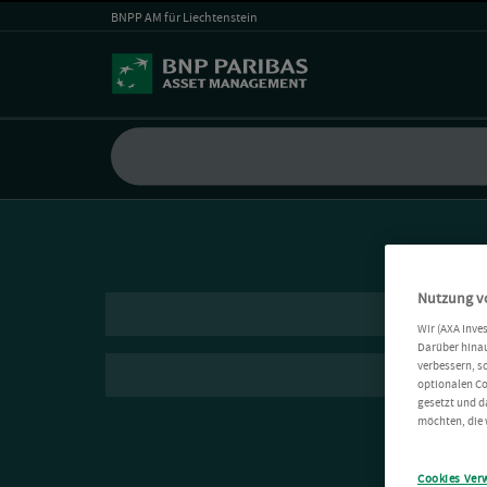
BNPP AM für Liechtenstein
Nutzung v
Wir (AXA Inve
Darüber hinau
verbessern, s
optionalen Co
gesetzt und d
möchten, die 
Cookies Ver