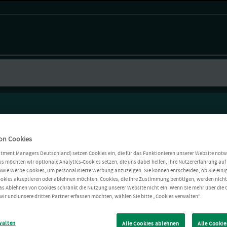
on Cookies
stment Managers Deutschland) setzen Cookies ein, die für das Funktionieren unserer Website notw
s möchten wir optionale Analytics-Cookies setzen, die uns dabei helfen, Ihre Nutzererfahrung auf 
owie Werbe-Cookies, um personalisierte Werbung anzuzeigen. Sie können entscheiden, ob Sie einig
okies akzeptieren oder ablehnen möchten. Cookies, die Ihre Zustimmung benötigen, werden nich
as Ablehnen von Cookies schränkt die Nutzung unserer Website nicht ein. Wenn Sie mehr über die 
wir und unsere dritten Partner erfassen möchten, wählen Sie bitte „Cookies verwalten“.
walten
Alle Cookies ablehnen
Alle Cookie