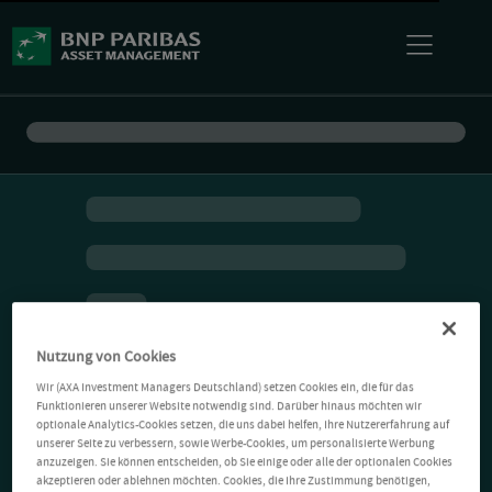
Nutzung von Cookies
Wir (AXA Investment Managers Deutschland) setzen Cookies ein, die für das
Funktionieren unserer Website notwendig sind. Darüber hinaus möchten wir
optionale Analytics-Cookies setzen, die uns dabei helfen, Ihre Nutzererfahrung auf
unserer Seite zu verbessern, sowie Werbe-Cookies, um personalisierte Werbung
anzuzeigen. Sie können entscheiden, ob Sie einige oder alle der optionalen Cookies
akzeptieren oder ablehnen möchten. Cookies, die Ihre Zustimmung benötigen,