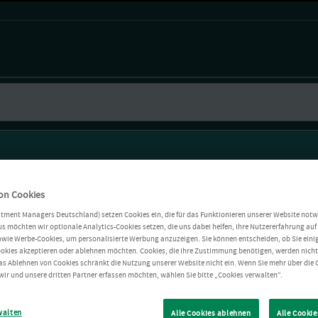
on Cookies
stment Managers Deutschland) setzen Cookies ein, die für das Funktionieren unserer Website notw
s möchten wir optionale Analytics-Cookies setzen, die uns dabei helfen, Ihre Nutzererfahrung auf 
owie Werbe-Cookies, um personalisierte Werbung anzuzeigen. Sie können entscheiden, ob Sie einig
okies akzeptieren oder ablehnen möchten. Cookies, die Ihre Zustimmung benötigen, werden nich
as Ablehnen von Cookies schränkt die Nutzung unserer Website nicht ein. Wenn Sie mehr über die 
wir und unsere dritten Partner erfassen möchten, wählen Sie bitte „Cookies verwalten“.
walten
Alle Cookies ablehnen
Alle Cookie