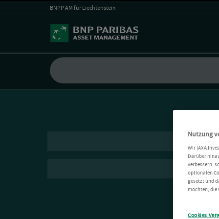
BNPP AM für Liechtenstein
Nutzung v
Wir (AXA Inve
Darüber hinau
verbessern, s
optionalen Co
gesetzt und d
möchten, die 
Cookies Ver