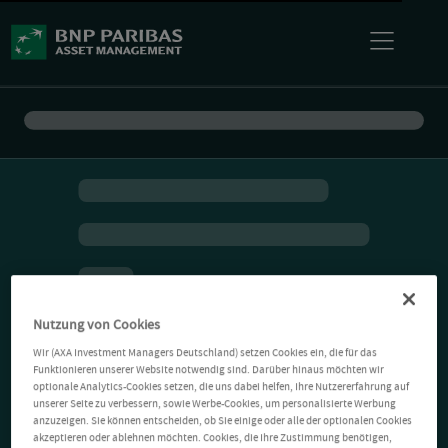
Nutzung von Cookies
Wir (AXA Investment Managers Deutschland) setzen Cookies ein, die für das
Funktionieren unserer Website notwendig sind. Darüber hinaus möchten wir
optionale Analytics-Cookies setzen, die uns dabei helfen, Ihre Nutzererfahrung auf
unserer Seite zu verbessern, sowie Werbe-Cookies, um personalisierte Werbung
anzuzeigen. Sie können entscheiden, ob Sie einige oder alle der optionalen Cookies
akzeptieren oder ablehnen möchten. Cookies, die Ihre Zustimmung benötigen,