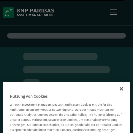
Nutzung von Cookies
Wir (AXA Investment Managers Deutschland) setzen Cookies ein, die für das
Funktionieren unserer Website notwendig sind. Darüber hinaus möchten wir
optionale Analytics-Cookies setzen, die uns dabei helfen, Ihre Nutzererfahrung auf
unserer Seite zu verbessern, sowie Werbe-Cookies, um personalisierte Werbung
anzuzeigen. Sie können entscheiden, ob Sie einige oder alle der optionalen Cookies
akzeptieren oder ablehnen möchten. Cookies, die Ihre Zustimmung benötigen,